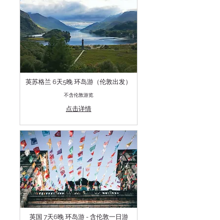
英苏格兰 6天5晚 环岛游（伦敦出发）
不含伦敦游览
点击详情
英国 7天6晚 环岛游 - 含伦敦一日游