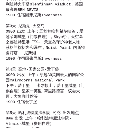
利波特火车桥Glenfinnan Viaduct，英国
最高峰BEN NEVIS
1900 住宿因弗尼斯Inverness
第3天 尼斯湖-天空岛
0900 出发 上午：五姊妹峰和希尔峡谷，爱
莲朵娜城堡（门票自理），Skye桥，天空岛
之都波特里港 下午：天空岛守护神老人峰，
苏格兰褶裙岩和瀑布，Neist Point 内斯特
角灯塔 ，尼斯湖
1900 住宿因弗尼斯Inverness
第4天 高地-国家公园-爱丁堡
0900 出发 上午：穿越A9英国最大的国家公
园Cairngorms National Park
下午：爱丁堡 - 卡尔顿山，爱丁堡城堡（门
票自理）皇家一英里 荷里路德宫，议会大
厦，大象咖啡馆等
1900 住宿爱丁堡
第5天 哈利波特魔法学院-约克-出发地点
8am 出发 上午：哈利波特魔法学院-
Alnwick城堡（费用自理）