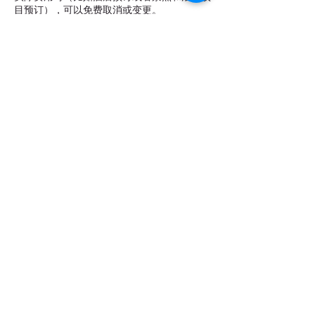
目预订），可以免费取消或变更。
4. 多日游产品在出发前1-7天内，如果没有
产生实际费用时（比如酒店预订或者景点和活
动项目预订）可以改时间和线路，但是不可
退。
5. 多日游产品在出发前1-7天内，如果已经
产生实际费用时（比如酒店预订或者景点和活
动项目预订）不可以改时间和线路，如果客人
要改，客人将承担所有损失。
Tours & Coaches are operated by
Igo Travel Ltd
Studio 8 Office 104, 15 Main Drive
East Lane Business Park, Wembley， HA97NA
U.K.