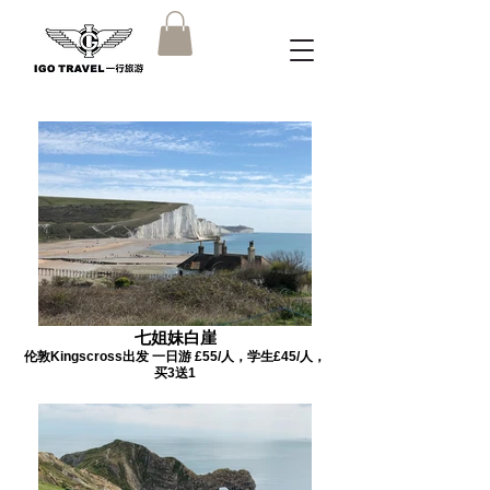
七姐妹白崖
伦敦Kingscross出发 一日游 £55/人，学生£45/人，
买3送1