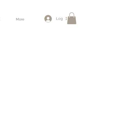
Log In
惠
More