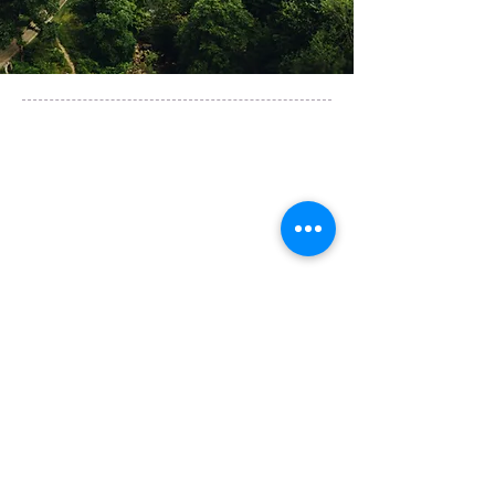
Tours & Coaches are operated by
Igo Travel Ltd
Studio 8 Office 104, 15 Main Drive
East Lane Business Park, Wembley， HA97NA
U.K.
info@igo-uk.com
​+44
(0)20 8099 5398
​European Operator Licence：PK1140449
微信客服1: Jing520777
微信客服2: Runsen_Igo
​​WhatsApp:
07990608292
微信客服
微信客服